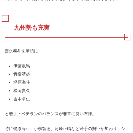
九州勢も充実
嘉永泰斗を筆頭に
伊藤颯馬
青柳靖起
梶原海斗
松岡貴久
吉本卓仁
と若手・ベテランのバランスが非常に良い布陣。
特に梶原海斗、小柳智徳、河崎正晴など若手の勢いが加わり、シ