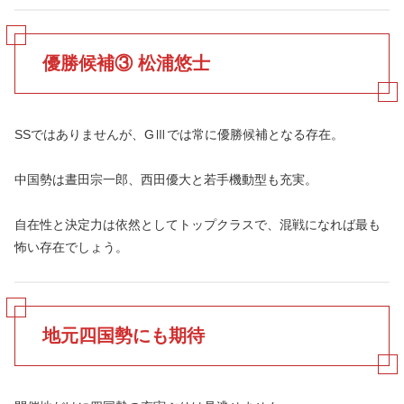
優勝候補③ 松浦悠士
SSではありませんが、GⅢでは常に優勝候補となる存在。
中国勢は晝田宗一郎、西田優大と若手機動型も充実。
自在性と決定力は依然としてトップクラスで、混戦になれば最も
怖い存在でしょう。
地元四国勢にも期待