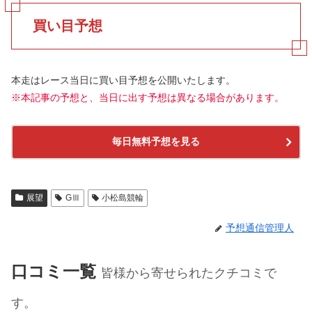
買い目予想
本走はレース当日に買い目予想を公開いたします。
※本記事の予想と、当日に出す予想は異なる場合があります。
毎日無料予想を見る
展望
GⅢ
小松島競輪
予想通信管理人
口コミ一覧
皆様から寄せられたクチコミで
す。