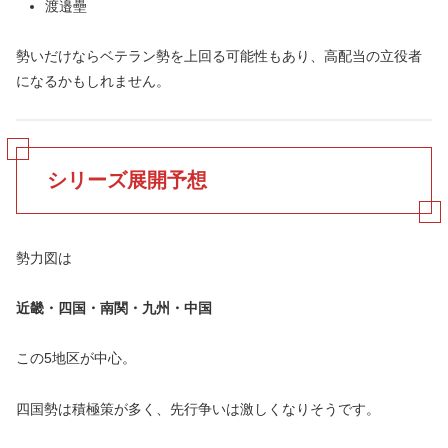
渡邉壘
勢いだけならベテラン勢を上回る可能性もあり、高配当の立役者
になるかもしれません。
シリーズ展開予想
勢力図は
近畿・四国・南関・九州・中国
この5地区が中心。
四国勢は積極策が多く、先行争いは激しくなりそうです。