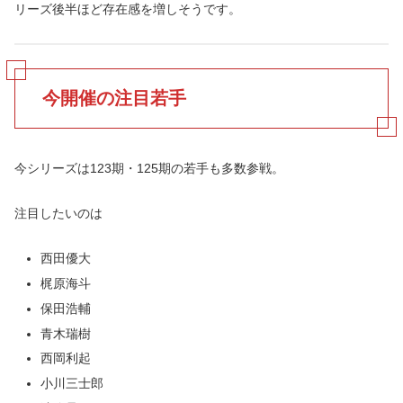
リーズ後半ほど存在感を増しそうです。
今開催の注目若手
今シリーズは123期・125期の若手も多数参戦。
注目したいのは
西田優大
梶原海斗
保田浩輔
青木瑞樹
西岡利起
小川三士郎