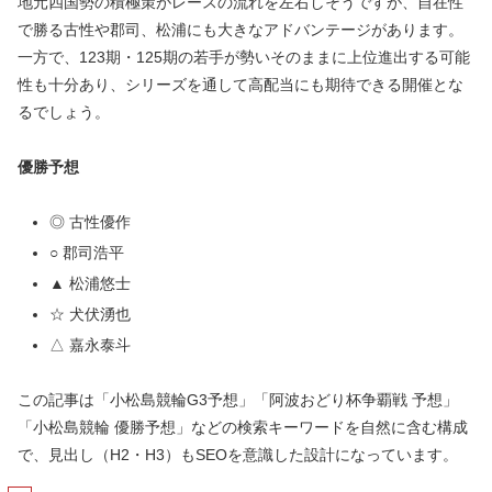
地元四国勢の積極策がレースの流れを左右しそうですが、自在性
で勝る古性や郡司、松浦にも大きなアドバンテージがあります。
一方で、123期・125期の若手が勢いそのままに上位進出する可能
性も十分あり、シリーズを通して高配当にも期待できる開催とな
るでしょう。
優勝予想
◎ 古性優作
○ 郡司浩平
▲ 松浦悠士
☆ 犬伏湧也
△ 嘉永泰斗
この記事は「小松島競輪G3予想」「阿波おどり杯争覇戦 予想」
「小松島競輪 優勝予想」などの検索キーワードを自然に含む構成
で、見出し（H2・H3）もSEOを意識した設計になっています。