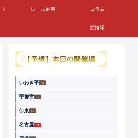
イト
レース展望
コラム
競輪場
いわき平
F2
宇都宮
F2
伊東
F2
名古屋
F1