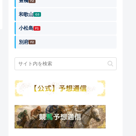
豊橋
F2
和歌山
G3
小松島
F1
別府
F2