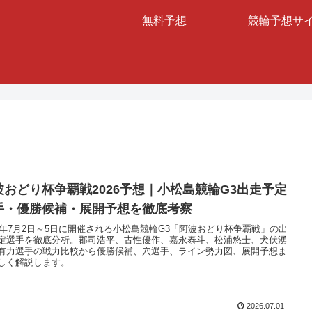
無料予想
競輪予想サ
波おどり杯争覇戦2026予想｜小松島競輪G3出走予定
手・優勝候補・展開予想を徹底考察
26年7月2日～5日に開催される小松島競輪G3「阿波おどり杯争覇戦」の出
定選手を徹底分析。郡司浩平、古性優作、嘉永泰斗、松浦悠士、犬伏湧
有力選手の戦力比較から優勝候補、穴選手、ライン勢力図、展開予想ま
しく解説します。
2026.07.01