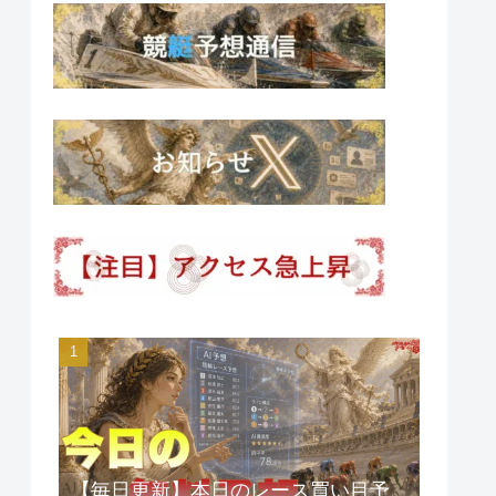
【毎日更新】本日のレース買い目予