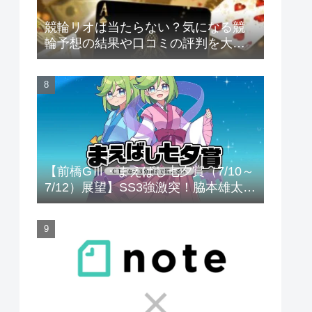
競輪リオは当たらない？気になる競
輪予想の結果や口コミの評判を大公
開
【前橋GⅢ・まえばし七夕賞（7/10～
7/12）展望】SS3強激突！脇本雄太vs
吉田拓矢vs阿部拓真 優勝争いを徹
底考察