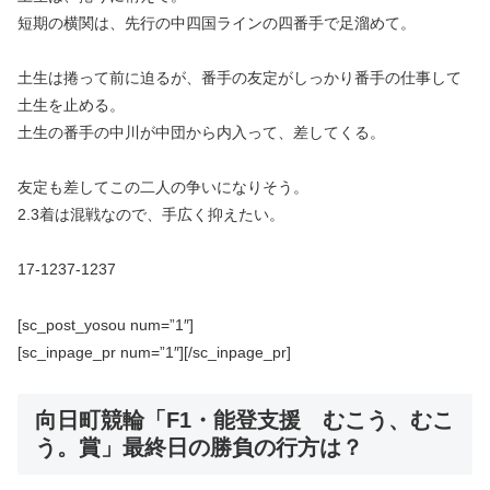
短期の横関は、先行の中四国ラインの四番手で足溜めて。
土生は捲って前に迫るが、番手の友定がしっかり番手の仕事して
土生を止める。
土生の番手の中川が中団から内入って、差してくる。
友定も差してこの二人の争いになりそう。
2.3着は混戦なので、手広く抑えたい。
17-1237-1237
[sc_post_yosou num=”1″]
[sc_inpage_pr num=”1″][/sc_inpage_pr]
向日町競輪「F1・能登支援 むこう、むこ
う。賞」最終日の勝負の行方は？