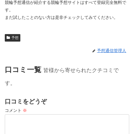
競輪予想通信が紹介する競輪予想サイトはすべて登録完全無料で
す。
まだ試したことのない方は是非チェックしてみてください。
予想
予想通信管理人
口コミ一覧
皆様から寄せられたクチコミで
す。
口コミをどうぞ
コメント
※