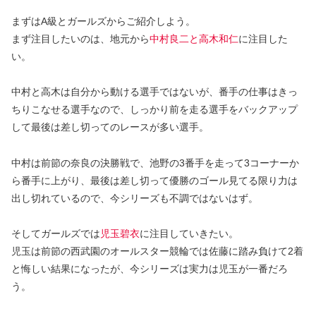
まずはA級とガールズからご紹介しよう。
まず注目したいのは、地元から
中村良二と高木和仁
に注目した
い。
中村と高木は自分から動ける選手ではないが、番手の仕事はきっ
ちりこなせる選手なので、しっかり前を走る選手をバックアップ
して最後は差し切ってのレースが多い選手。
中村は前節の奈良の決勝戦で、池野の3番手を走って3コーナーか
ら番手に上がり、最後は差し切って優勝のゴール見てる限り力は
出し切れているので、今シリーズも不調ではないはず。
そしてガールズでは
児玉碧衣
に注目していきたい。
児玉は前節の西武園のオールスター競輪では佐藤に踏み負けて2着
と悔しい結果になったが、今シリーズは実力は児玉が一番だろ
う。