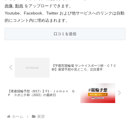
画像
,
動画
をアップロードできます。
Youtube、Facebook、Twitter および他サービスへのリンクは自動
的にコメント内に埋め込まれます。
【宇都宮競輪場 サンケイスポーツ杯・ＣＴＣ
杯】展望予想や見どころ、注目選手
【青森競輪予想（8/17）】F1・Ｊｏｍｏｎ Ｇ
Ｐ スポニチ杯（2022）の最終日
ホーム
展望