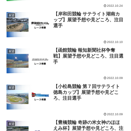
2022.10.24
【岸和田競輪 サテライト湖南カ
展望
ップ】展望予想や見どころ、注目
選手
2022.10.10
【函館競輪 報知新聞社杯争奪
展望
戦】展望予想や見どころ、注目選
手
2022.10.09
【小松島競輪 第７回サテライト
展望
徳島カップ】展望予想や見どこ
ろ、注目選手
2022.10.09
【豊橋競輪 奇跡の米女神のほほ
展望
えみ杯】展望予想や見どころ、注