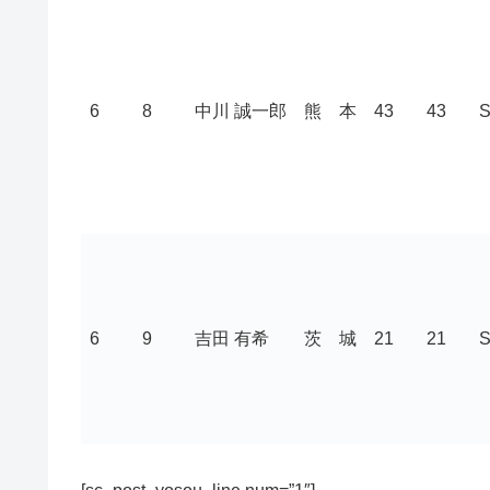
6
8
中川 誠一郎
熊 本
43
43
S
6
9
吉田 有希
茨 城
21
21
S