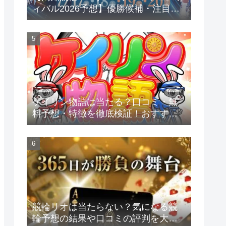
ィバル2026予想】優勝候補・注目選
手を徹底考察！脇本雄太・古性優
作・郡司浩平らSS8名が激突
1/19 Ｓ
3
2
19
7.6
19.2
26.9
1/20 Ｓ
ケイリン物語は当たる？口コミ・無
料予想・特徴を徹底検証！おすすめ
競輪予想サイトを紹介
1/19 Ｓ
4
8
11
20.6
34.4
62.0
1/20 Ｓ
競輪リオは当たらない？気になる競
輪予想の結果や口コミの評判を大公
競輪修羅は当たらない？気になる競