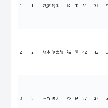
1
1
武藤 龍生
埼 玉
31
31
S
2
2
坂本 健太郎
福 岡
42
42
S
3
3
三谷 将太
奈 良
37
37
S