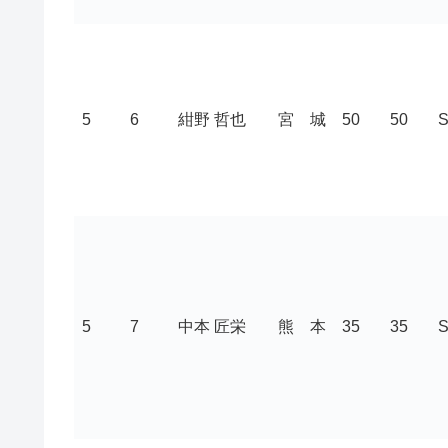
5
6
紺野 哲也
宮 城
50
50
S
5
7
中本 匠栄
熊 本
35
35
S