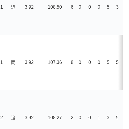
1
追
3.92
108.50
6
0
0
0
5
3
4
1
両
3.92
107.36
8
0
0
0
5
5
3
2
追
3.92
108.27
2
0
0
1
3
5
4