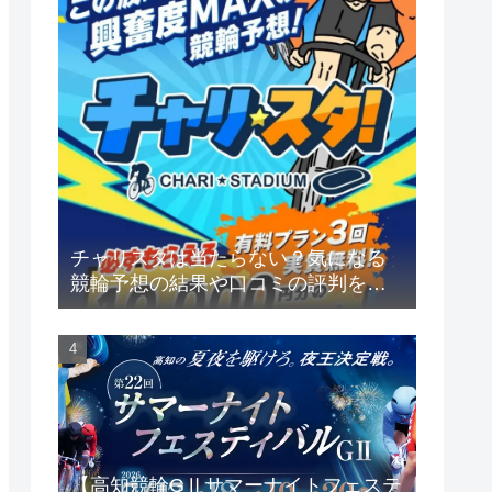
1/19 Ｓ
4
1
14
17.3
34.7
39.1
1/20 Ｓ
チャリスタは当たらない？気になる
競輪予想の結果や口コミの評判を大
公開
1/19 Ｓ
2
3
8
35.0
45.0
60.0
1/20 Ｓ
【高知競輪GⅡサマーナイトフェステ