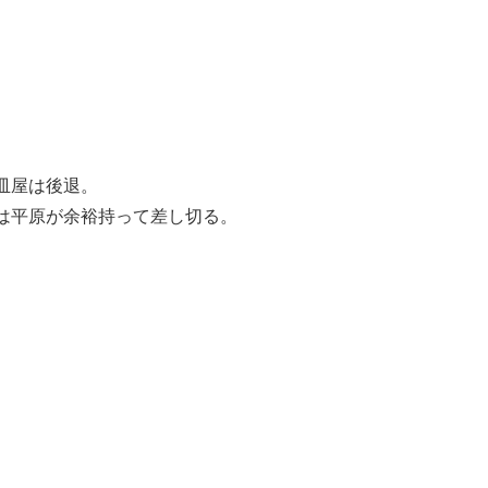
。
皿屋は後退。
は平原が余裕持って差し切る。