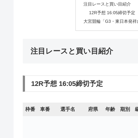
注目レースと買い目紹介
12R予想 16:05締切予定
大宮競輪「G3・東日本発祥
注目レースと買い目紹介
12R予想 16:05締切予定
枠番
車番
選手名
府県
年齢
期別