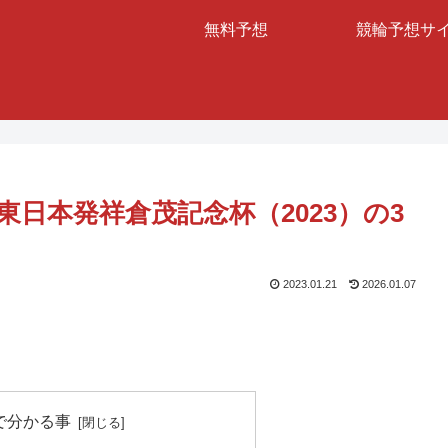
無料予想
競輪予想サ
・東日本発祥倉茂記念杯（2023）の3
2023.01.21
2026.01.07
で分かる事