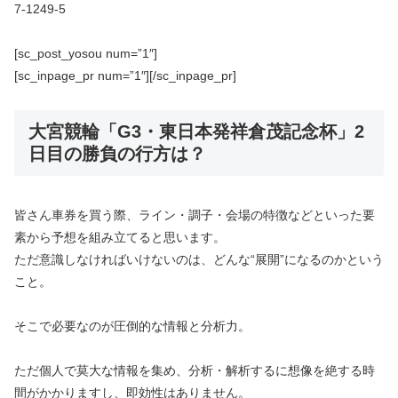
7-1249-5
[sc_post_yosou num=”1″]
[sc_inpage_pr num=”1″][/sc_inpage_pr]
大宮競輪「G3・東日本発祥倉茂記念杯」2
日目の勝負の行方は？
皆さん車券を買う際、ライン・調子・会場の特徴などといった要
素から予想を組み立てると思います。
ただ意識しなければいけないのは、どんな“展開”になるのかという
こと。
そこで必要なのが圧倒的な情報と分析力。
ただ個人で莫大な情報を集め、分析・解析するに想像を絶する時
間がかかりますし、即効性はありません。