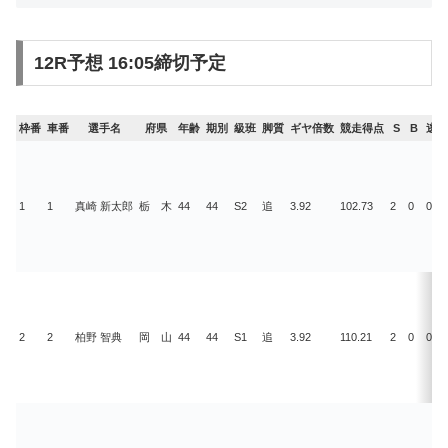
12R予想 16:05締切予定
枠番
車番
選手名
府県
年齢
期別
級班
脚質
ギヤ倍数
競走得点
S
B
逃
1
1
真崎 新太郎
栃 木
44
44
S2
追
3.92
102.73
2
0
0
2
2
柏野 智典
岡 山
44
44
S1
追
3.92
110.21
2
0
0