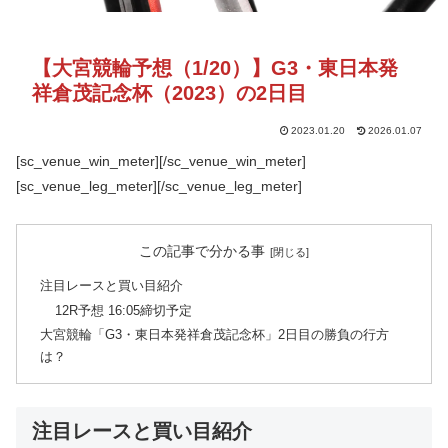
【大宮競輪予想（1/20）】G3・東日本発
祥倉茂記念杯（2023）の2日目
2023.01.20
2026.01.07
[sc_venue_win_meter][/sc_venue_win_meter]
[sc_venue_leg_meter][/sc_venue_leg_meter]
この記事で分かる事
注目レースと買い目紹介
12R予想 16:05締切予定
大宮競輪「G3・東日本発祥倉茂記念杯」2日目の勝負の行方
は？
注目レースと買い目紹介