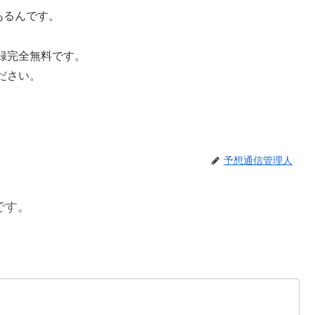
あるんです。
録完全無料です。
ださい。
予想通信管理人
です。