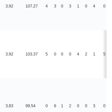
3.92
107.27
4
3
0
3
1
0
4
0
3.92
103.37
5
0
0
0
4
2
1
5
3.83
99.54
0
6
1
2
0
0
3
0