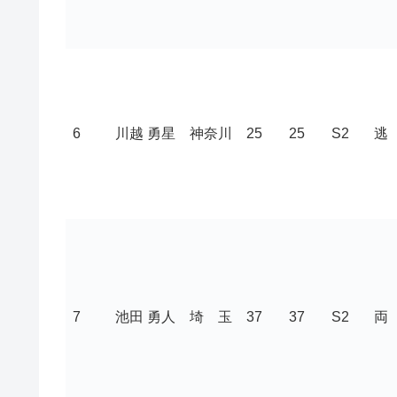
6
川越 勇星
神奈川
25
25
S2
逃
7
池田 勇人
埼 玉
37
37
S2
両