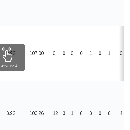
3.92
107.00
0
0
0
0
1
0
1
0
クロールできます
3.92
103.26
12
3
1
8
3
0
8
4