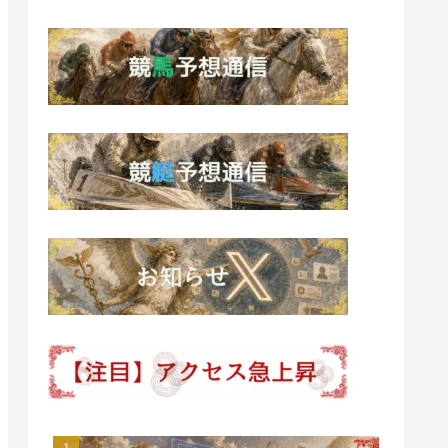
3着
着外
勝率
2連対率
3連対率
今場所
11/19 Ｓ級初特選 3着