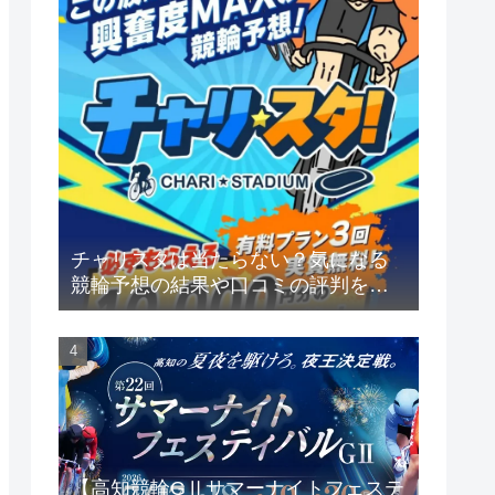
11/19 Ｓ級初特選 4着
1
1
33.3
33.3
66.6
11/20 Ｓ級準決勝 1着
チャリスタは当たらない？気になる
競輪予想の結果や口コミの評判を大
公開
11/19 Ｓ級予選 2着 
3
11
30.7
46.1
57.6
11/20 Ｓ級準決勝 1着
【高知競輪GⅡサマーナイトフェステ