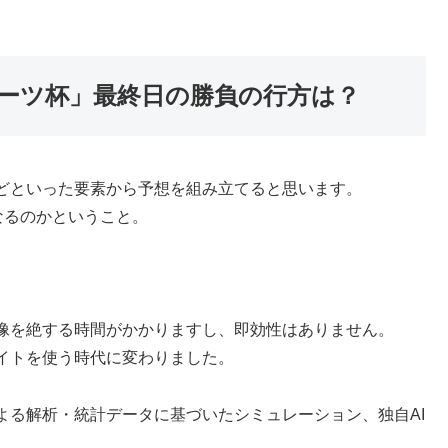
ポーツ杯」最終日の勝負の行方は？
どといった要素から予想を組み立てると思います。
なるのかということ。
像を絶する時間がかかりますし、即効性はありません。
イトを使う時代に変わりました。
よる解析・統計データに基づいたシミュレーション、独自AI