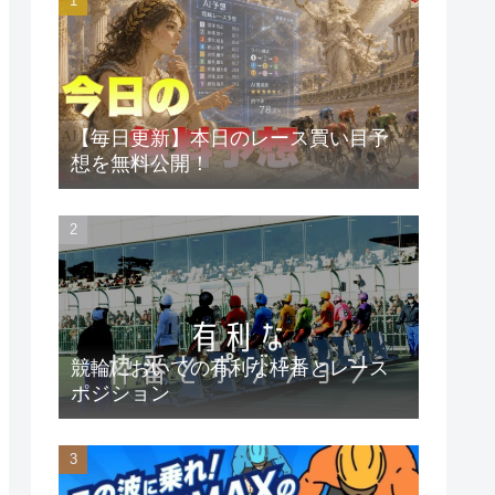
5
9
22.2
22.2
50.0
11/20 Ｓ級準決勝 1着
【毎日更新】本日のレース買い目予
想を無料公開！
11/19 Ｓ級予選 1着 
2
8
6.2
37.5
50.0
11/20 Ｓ級準決勝 3着
競輪においての有利な枠番とレース
ポジション
11/19 Ｓ級初特選 2着
2
6
27.2
27.2
45.4
11/20 Ｓ級準決勝 2着