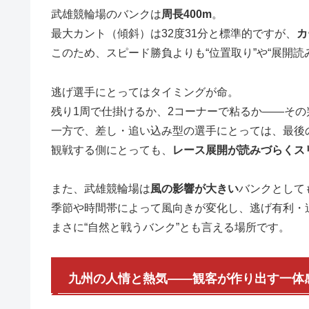
武雄競輪場のバンクは
周長400m
。
最大カント（傾斜）は32度31分と標準的ですが、
カ
このため、スピード勝負よりも“位置取り”や“展開
逃げ選手にとってはタイミングが命。
残り1周で仕掛けるか、2コーナーで粘るか――そ
一方で、差し・追い込み型の選手にとっては、最後
観戦する側にとっても、
レース展開が読みづらくス
また、武雄競輪場は
風の影響が大きい
バンクとして
季節や時間帯によって風向きが変化し、逃げ有利・
まさに“自然と戦うバンク”とも言える場所です。
九州の人情と熱気――観客が作り出す一体