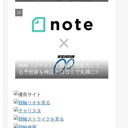
を大公開
note（ノート）で競輪予想販売して
る予想家を検証と口コミで丸裸に!!