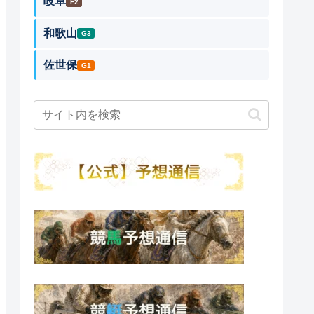
岐阜
F2
和歌山
G3
佐世保
G1