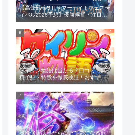
【高知競輪GⅡサマーナイトフェステ
ィバル2026予想】優勝候補・注目選
手を徹底考察！脇本雄太・古性優
作・郡司浩平らSS8名が激突
ケイリン物語は当たる？口コミ・無
料予想・特徴を徹底検証！おすすめ
競輪予想サイトを紹介
競輪修羅は当たらない？気になる競