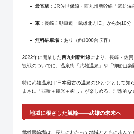
最寄駅
：JR佐世保線・西九州新幹線「武雄温
車
：長崎自動車道「武雄北方IC」から約10分
無料駐車場
：あり（約1000台収容）
2022年に開業した
西九州新幹線
により、長崎・佐賀
観戦のついでに、温泉街「武雄温泉」や「御船山楽
特に武雄温泉は“日本最古の温泉のひとつ”として知
まさに「競輪＋観光＋癒し」が楽しめる、理想的な
地域に根ざした競輪――武雄の未来へ
武雄競輪場は、長年にわたって地域とともに歩んでき