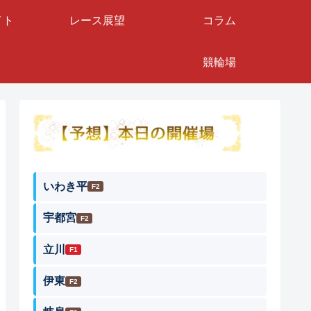
イト
レース展望
コラム
競輪場
いわき平
F2
宇都宮
F2
立川
F1
伊東
F2