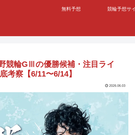
無料予想
競輪予想サ
玉野競輪GⅢの優勝候補・注目ライ
察【6/11〜6/14】
2026.06.03