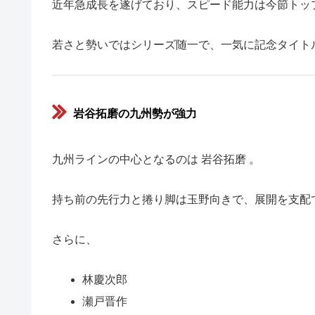
近年急成長を遂げており、スピード能力は今節トッ
若さと勢いではシリーズ随一で、一気に記念タイト
岩谷拓磨の九州勢が強力
九州ラインの中心となるのは 岩谷拓磨 。
持ち前の先行力と捲り脚は玉野向きで、展開を支配
さらに、
林慶次郎
瀬戸晋作