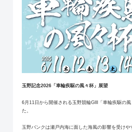
玉野記念2026「車輪疾駆の風々杯」展望
6月11日から開催される玉野競輪GIII「車輪疾駆
た。
玉野バンクは瀬戸内海に面した海風の影響を受けや