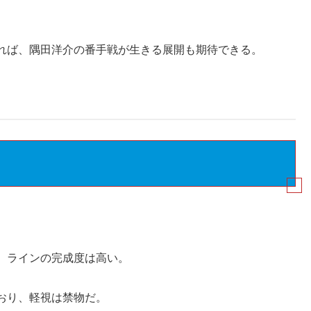
れば、隅田洋介の番手戦が生きる展開も期待できる。
。
、ラインの完成度は高い。
おり、軽視は禁物だ。