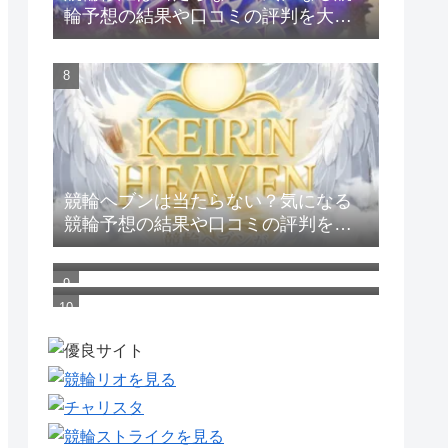
輪予想の結果や口コミの評判を大公
開
競輪ヘブンは当たらない？気になる
競輪予想の結果や口コミの評判を大
クリアレーサーは当たらない？気に
公開
なる競輪予想の結果や口コミの評判
note（ノート）で競輪予想販売して
を大公開
る予想家を検証と口コミで丸裸に!!