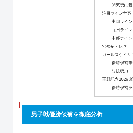
関東勢は若
注目ライン考察
中国ライン
九州ライン
中部ライン
穴候補・伏兵
ガールズケイリ
優勝候補筆
対抗勢力
玉野記念2026 
優勝候補ラ
男子戦優勝候補を徹底分析