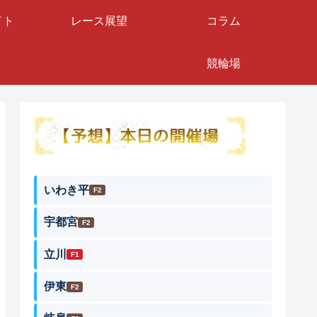
イト
レース展望
コラム
競輪場
いわき平
F2
宇都宮
F2
立川
F1
伊東
F2