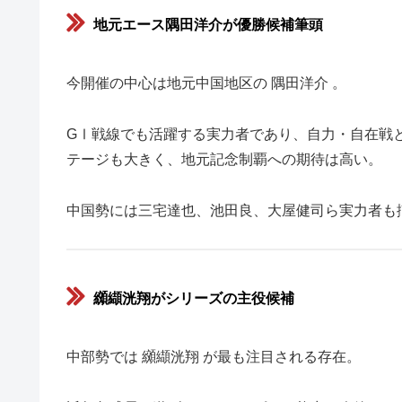
地元エース隅田洋介が優勝候補筆頭
今開催の中心は地元中国地区の 隅田洋介 。
GⅠ戦線でも活躍する実力者であり、自力・自在戦
テージも大きく、地元記念制覇への期待は高い。
中国勢には三宅達也、池田良、大屋健司ら実力者も
纐纈洸翔がシリーズの主役候補
中部勢では 纐纈洸翔 が最も注目される存在。