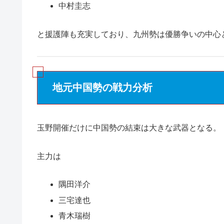
中村圭志
と援護陣も充実しており、九州勢は優勝争いの中心
地元中国勢の戦力分析
玉野開催だけに中国勢の結束は大きな武器となる。
主力は
隅田洋介
三宅達也
青木瑞樹