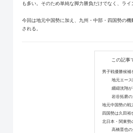
も多い。そのため単純な脚力勝負だけでなく、ライ
今回は地元中国勢に加え、九州・中部・四国勢の機
される。
この記事
男子戦優勝候補
地元エース
纐纈洸翔が
岩谷拓磨の
地元中国勢の戦
四国勢は久田裕
北日本・関東勢
高橋晋也の