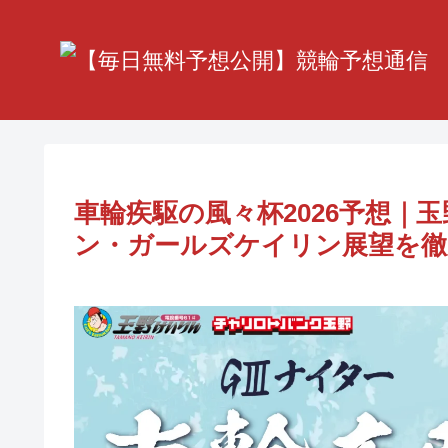
車輪疾駆の風々杯2026予想｜
ン・ガールズケイリン展望を徹底考