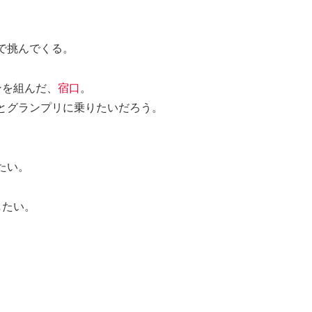
で挑んでくる。
ンを組んだ、
宿口
。
とグランプリに乗りたいだろう。
たい。
したい。
。