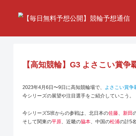
【高知競輪】G3 よさこい賞争
2023年4月6日〜9日に
高知競輪場
で、
よさこい賞争
今シリーズの展望や注目選手をご紹介していこう。
今シリーズS班からの参戦は、北日本の
佐藤
、
新田
そして関東の
平原
、近畿の
脇本
、中国の
松浦
の計5