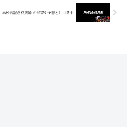
1】高松宮記念杯競輪 の展望や予想と注目選手