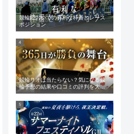
競輪においての有利な枠番とレース
ポジション
競輪リオは当たらない？気になる競
輪予想の結果や口コミの評判を大公
開