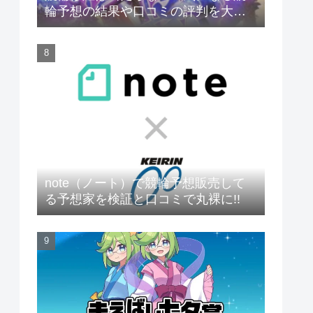
輪予想の結果や口コミの評判を大公
開
note（ノート）で競輪予想販売して
る予想家を検証と口コミで丸裸に!!