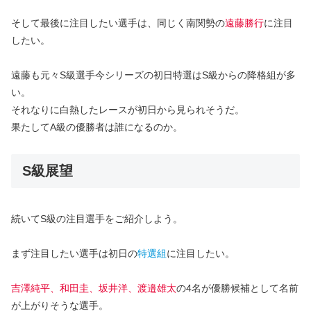
そして最後に注目したい選手は、同じく南関勢の
遠藤勝行
に注目
したい。
遠藤も元々S級選手今シリーズの初日特選はS級からの降格組が多
い。
それなりに白熱したレースが初日から見られそうだ。
果たしてA級の優勝者は誰になるのか。
S級展望
続いてS級の注目選手をご紹介しよう。
まず注目したい選手は初日の
特選組
に注目したい。
吉澤純平、和田圭、坂井洋、渡邉雄太
の4名が優勝候補として名前
が上がりそうな選手。