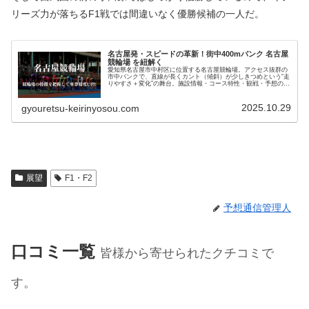
リーズ力が落ちるF1戦では間違いなく優勝候補の一人だ。
名古屋発・スピードの革新！街中400mバンク 名古屋
競輪場 を紐解く
愛知県名古屋市中村区に位置する名古屋競輪場。アクセス抜群の
市中バンクで、直線が長くカント（傾斜）が少しきつめという“走
りやすさ＋変化”の舞台。施設情報・コース特性・観戦・予想のコ
ツを丁寧にご紹介します。
2025.10.29
gyouretsu-keirinyosou.com
展望
F1・F2
予想通信管理人
口コミ一覧
皆様から寄せられたクチコミで
す。