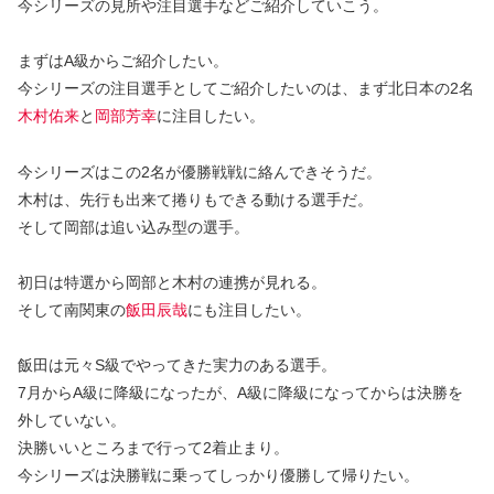
今シリーズの見所や注目選手などご紹介していこう。
まずはA級からご紹介したい。
今シリーズの注目選手としてご紹介したいのは、まず北日本の2名
木村佑来
と
岡部芳幸
に注目したい。
今シリーズはこの2名が優勝戦戦に絡んできそうだ。
木村は、先行も出来て捲りもできる動ける選手だ。
そして岡部は追い込み型の選手。
初日は特選から岡部と木村の連携が見れる。
そして南関東の
飯田辰哉
にも注目したい。
飯田は元々S級でやってきた実力のある選手。
7月からA級に降級になったが、A級に降級になってからは決勝を
外していない。
決勝いいところまで行って2着止まり。
今シリーズは決勝戦に乗ってしっかり優勝して帰りたい。