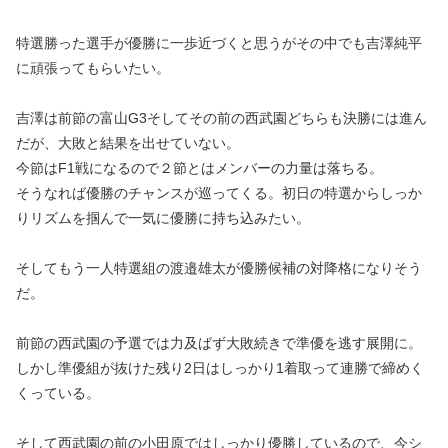
特選勝った選手が優勝に一歩近づくと思うがその中でも吉澤純平
に頑張ってもらいたい。
吉澤は前節の富山G3そしてその前の西武園どちらも決勝には進ん
だが、大敗と結果を出せていない。
今節はF1戦になるので２節とはメンバーの力量は落ちる。
そうなれば優勝のチャンスが巡ってくる。初日の特選からしっか
りリズムを掴んで一気に優勝に持ち込みたい。
そしてもう一人特選組の渡邉雄太が優勝候補の対降格になりそう
だ。
前節の西武園の予選では力及ばず大敗続きで準優を逃す展開に。
しかし準優組が抜けた残り2日はしっかり1着取って連勝で締めく
くっている。
そして西武園の前の小田原ではしっかり優勝しているので、今シ