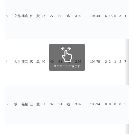
3
立部 楓真
佐 賀
27
27
S2
逃
3.92
104.44
6
16
6
3
1
0
4
大川 龍二
広 島
40
40
S1
両
3.92
104.78
2
2
1
2
7
3
スクロールできます
5
坂口 晃輔
三 重
37
37
S1
追
3.92
106.94
0
0
0
0
5
3