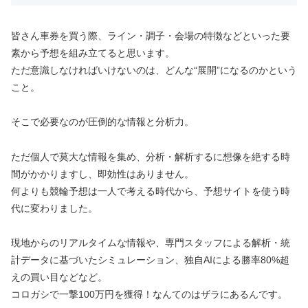
皆さん車券を買う際、ライン・調子・会場の特徴などといった要
素から予想を組み立てると思います。
ただ意識しなければいけないのは、どんな“展開”になるのかという
こと。
そこで必要なのが圧倒的な情報と分析力。
ただ個人で莫大な情報を集め、分析・解析するに想像を絶する時
間がかかりますし、即効性はありません。
何よりも競輪予想は一人で考える時代から、予想サイトを使う時
代に変わりました。
現地からのリアルタイムな情報や、専門スタッフによる解析・統
計データに基づいたシミュレーション、独自AIによる勝率80%超
えの買い目などなど。
コロガシで一撃100万円を獲得！なんてのはザラにあるんです。