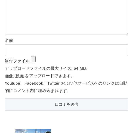
名前
添付ファイル
アップロードファイルの最大サイズ: 64 MB。
画像
,
動画
をアップロードできます。
Youtube、Facebook、Twitter および他サービスへのリンクは自動
的にコメント内に埋め込まれます。