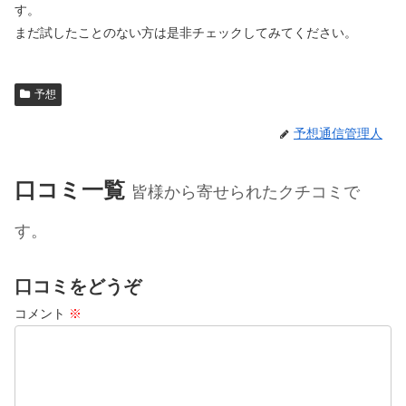
す。
まだ試したことのない方は是非チェックしてみてください。
予想
予想通信管理人
口コミ一覧
皆様から寄せられたクチコミで
す。
口コミをどうぞ
コメント
※