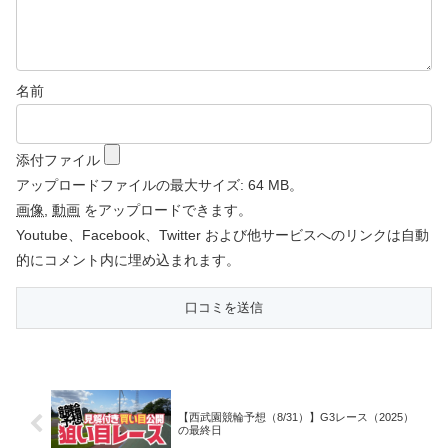
名前
添付ファイル
アップロードファイルの最大サイズ: 64 MB。
画像
,
動画
をアップロードできます。
Youtube、Facebook、Twitter および他サービスへのリンクは自動
的にコメント内に埋め込まれます。
【西武園競輪予想（8/31）】G3レース（2025）
の最終日