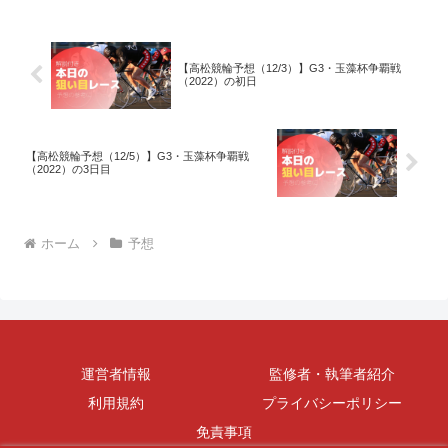
【高松競輪予想（12/3）】G3・玉藻杯争覇戦
（2022）の初日
【高松競輪予想（12/5）】G3・玉藻杯争覇戦
（2022）の3日目
ホーム
予想
運営者情報
監修者・執筆者紹介
利用規約
プライバシーポリシー
免責事項