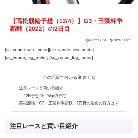
【高松競輪予想（12/4）】G3・玉藻杯争
覇戦（2022）の2日目
2022.12.04
2026.01.07
[sc_venue_win_meter][/sc_venue_win_meter]
[sc_venue_leg_meter][/sc_venue_leg_meter]
この記事で分かる事
注目レースと買い目紹介
12R予想 16:25締切予定
高松競輪「G3・玉藻杯争覇戦」2日目の勝負の行方は？
注目レースと買い目紹介