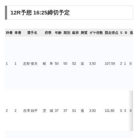
12R予想 16:25締切予定
枠番
車番
選手名
府県
年齢
期別
級班
脚質
ギヤ倍数
競走得点
S
B
逃
1
1
志智 俊夫
岐 阜
50
50
S2
追
3.92
107.59
2
1
0
3
2
2
吉澤 純平
茨 城
37
37
S1
逃
3.92
111.80
0
3
0
3