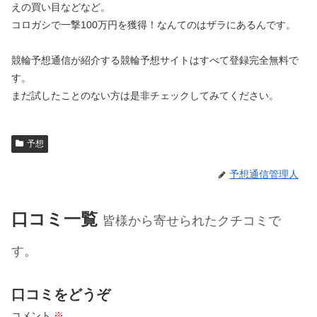
えの買い目などなど。
コロガシで一撃100万円を獲得！なんてのはザラにあるんです。
競輪予想通信が紹介する競輪予想サイトはすべて登録完全無料で
す。
まだ試したことのない方は是非チェックしてみてください。
予想
予想通信管理人
口コミ一覧
皆様から寄せられたクチコミで
す。
口コミをどうぞ
コメント
※