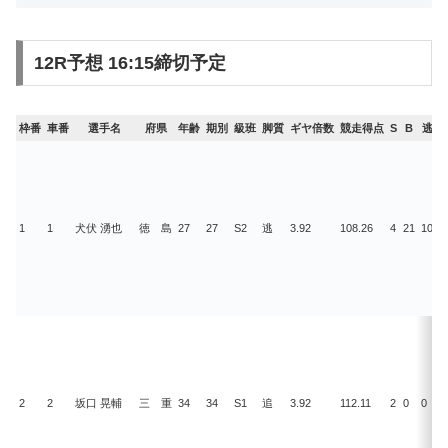
12R予想 16:15締切予定
枠番
車番
選手名
府県
年齢
期別
級班
脚質
ギヤ倍数
競走得点
S
B
逃
1
1
犬伏 湧也
徳 島
27
27
S2
逃
3.92
108.26
4
21
10
2
2
2
坂口 晃輔
三 重
34
34
S1
追
3.92
112.11
2
0
0
0