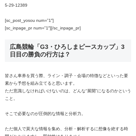
5-29-12389
[sc_post_yosou num=”1″]
[sc_inpage_pr num=”1″][/sc_inpage_pr]
広島競輪「G3・ひろしまピースカップ」3
日目の勝負の行方は？
皆さん車券を買う際、ライン・調子・会場の特徴などといった要
素から予想を組み立てると思います。
ただ意識しなければいけないのは、どんな“展開”になるのかという
こと。
そこで必要なのが圧倒的な情報と分析力。
ただ個人で莫大な情報を集め、分析・解析するに想像を絶する時