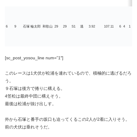
6
9
石塚 輪太郎
和歌山
29
29
S1
逃
3.92
107.11
6
4
1
8
[sc_post_yosou_line num=”1″]
このレースは1犬伏が松浦を連れているので、積極的に逃げるだろ
う。
９石塚は後方で捲りに構える。
4笠松は最終中団に構えそう。
最後は松浦が抜け出しす。
外から石塚と番手の坂口も迫ってくるこの2人が2着に入りそう。
前の犬伏は垂れそうだ。