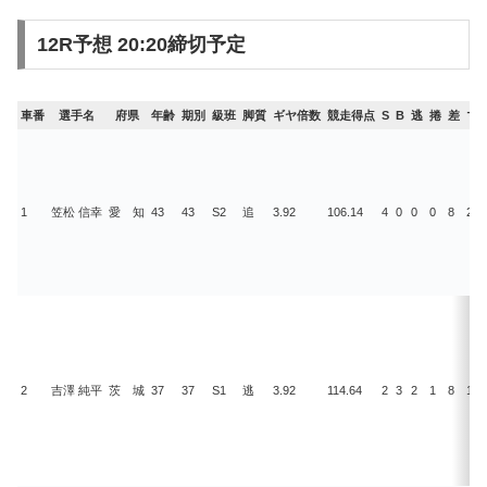
12R予想 20:20締切予定
車番
選手名
府県
年齢
期別
級班
脚質
ギヤ倍数
競走得点
S
B
逃
捲
差
マ
1
笠松 信幸
愛 知
43
43
S2
追
3.92
106.14
4
0
0
0
8
2
2
吉澤 純平
茨 城
37
37
S1
逃
3.92
114.64
2
3
2
1
8
1