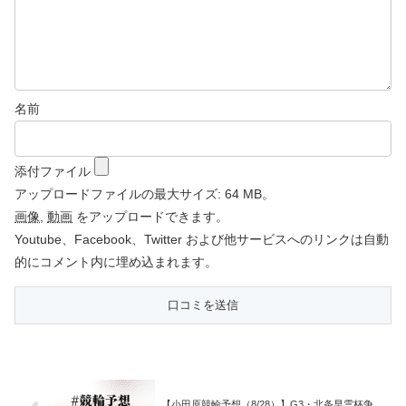
名前
添付ファイル
アップロードファイルの最大サイズ: 64 MB。
画像
,
動画
をアップロードできます。
Youtube、Facebook、Twitter および他サービスへのリンクは自動
的にコメント内に埋め込まれます。
【小田原競輪予想（8/28）】G3・北条早雲杯争