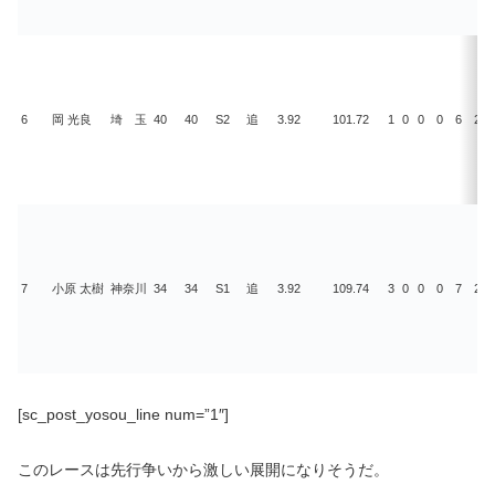
6
岡 光良
埼 玉
40
40
S2
追
3.92
101.72
1
0
0
0
6
2
7
小原 太樹
神奈川
34
34
S1
追
3.92
109.74
3
0
0
0
7
2
[sc_post_yosou_line num=”1″]
このレースは先行争いから激しい展開になりそうだ。