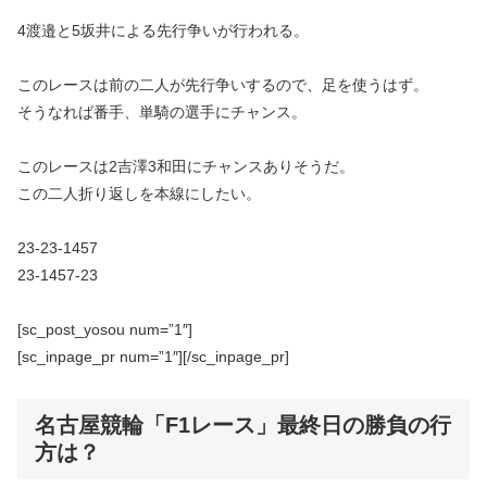
4渡邉と5坂井による先行争いが行われる。
このレースは前の二人が先行争いするので、足を使うはず。
そうなれば番手、単騎の選手にチャンス。
このレースは2吉澤3和田にチャンスありそうだ。
この二人折り返しを本線にしたい。
23-23-1457
23-1457-23
[sc_post_yosou num=”1″]
[sc_inpage_pr num=”1″][/sc_inpage_pr]
名古屋競輪「F1レース」最終日の勝負の行
方は？