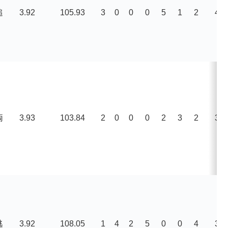
追
3.92
105.93
3
0
0
0
5
1
2
4
両
3.93
103.84
2
0
0
0
2
3
2
3
逃
3.92
108.05
1
4
2
5
0
0
4
3