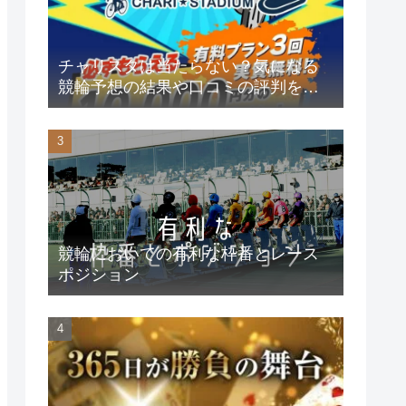
7/25 
7/26 
チャリスタは当たらない？気になる
競輪予想の結果や口コミの評判を大
京王閣 Ｆ１
公開
7/5 Ｓ
3
9
16.6
33.3
50.0
7/6 Ｓ
7/7 Ｓ
競輪においての有利な枠番とレース
ポジション
川崎 Ｆ１
7/21 
0
9
31.5
52.6
52.6
7/22 
7/23 