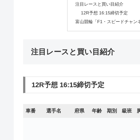
注目レースと買い目紹介
12R予想 16:15締切予定
富山競輪「F1・スピードチャン
注目レースと買い目紹介
12R予想 16:15締切予定
車番
選手名
府県
年齢
期別
級班