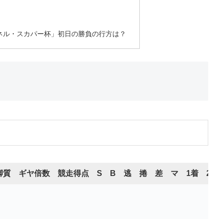
ネル・スカパー杯」初日の勝負の行方は？
脚質
ギヤ倍数
競走得点
S
B
逃
捲
差
マ
1着
2着