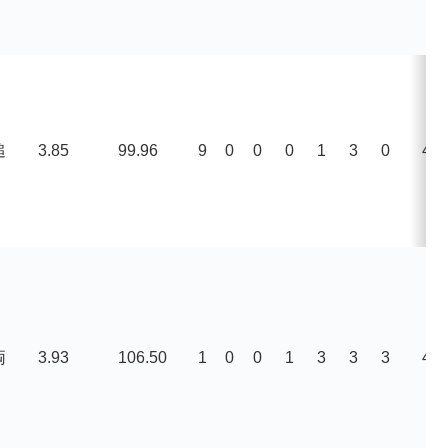
追
3.85
99.96
9
0
0
0
1
3
0
4
両
3.93
106.50
1
0
0
1
3
3
3
4