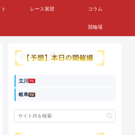
イト
レース展望
コラム
競輪場
立川
F1
岐阜
F2