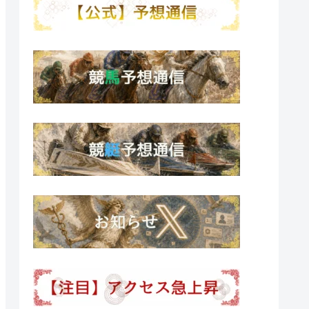
3着
着外
勝率
2連対率
3連対率
今場所
小田原 Ｆ１