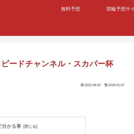
無料予想
競輪予想サ
・スピードチャンネル・スカパー杯
2022.08.02
2026.01.07
で分かる事