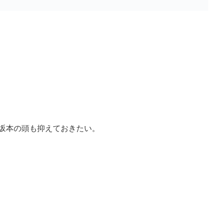
、坂本の頭も抑えておきたい。