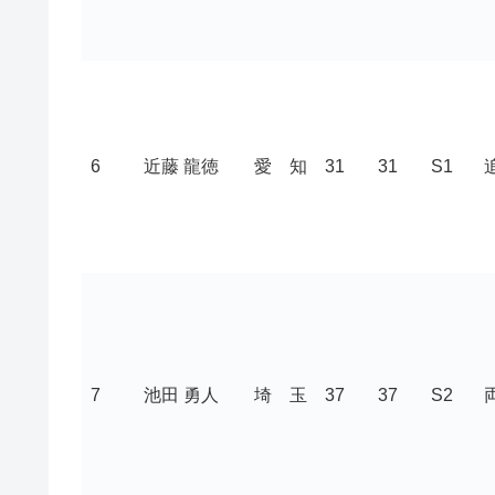
6
近藤 龍徳
愛 知
31
31
S1
7
池田 勇人
埼 玉
37
37
S2