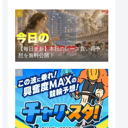
7/25 
4
5
13.3
40.0
66.6
7/26 
7/27 
青森 Ｆ１
【毎日更新】本日のレース買い目予
想を無料公開！
7/19 
1
13
10.5
26.3
31.5
7/20 
7/21 
豊橋 Ｆ１
7/24 
3
10
20.0
35.0
50.0