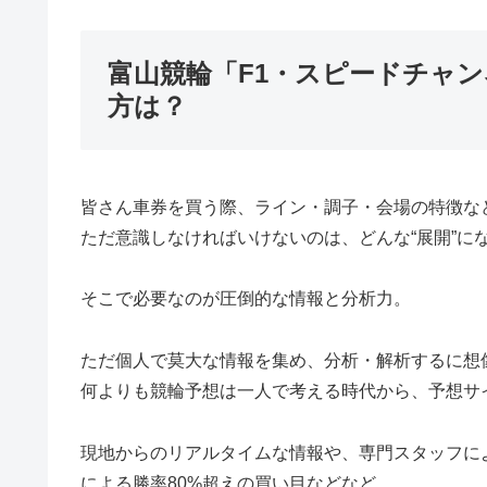
富山競輪「F1・スピードチャ
方は？
皆さん車券を買う際、ライン・調子・会場の特徴な
ただ意識しなければいけないのは、どんな“展開”に
そこで必要なのが圧倒的な情報と分析力。
ただ個人で莫大な情報を集め、分析・解析するに想
何よりも競輪予想は一人で考える時代から、予想サ
現地からのリアルタイムな情報や、専門スタッフに
による勝率80%超えの買い目などなど。