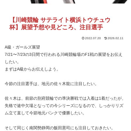
【川崎競輪 サテライト横浜トウチュウ
杯】展望予想や見どころ、注目選手
2022.07.20
2026.02.11
A級・ガールズ展望
7/21〜7/23の3日間で行われる川崎競輪場のF1戦の展望をお伝え
したい。
まずはA級からお伝えしよう。
今節の注目選手は、地元の佐々木龍に注目したい。
佐々木は、前節の別府競輪での準決勝戦では入着は1着だったが、
失格で途中欠場となっての今シリーズになるので、しっかりリズ
ム立て直して今節地元バンクで優勝したい。
そして同じく南関勢静岡の飯田憲司にも注目しておきたい。