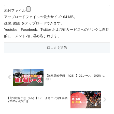
添付ファイル
アップロードファイルの最大サイズ: 64 MB。
画像
,
動画
をアップロードできます。
Youtube、Facebook、Twitter および他サービスへのリンクは自動
的にコメント内に埋め込まれます。
【岐阜競輪予想（4/25）】G1レース（2025）の
初日
【高知競輪予想（4/5）】G3・よさこい賞争覇戦
（2025）の3日目