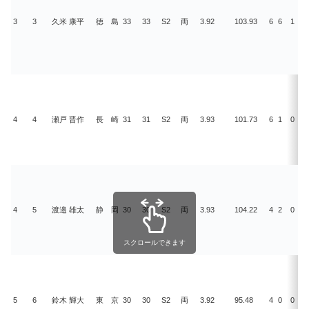
3
3
久米 康平
徳 島
33
33
S2
両
3.92
103.93
6
6
1
4
4
4
瀬戸 晋作
長 崎
31
31
S2
両
3.93
101.73
6
1
0
4
4
5
渡邉 雄太
静 岡
30
30
S2
両
3.93
104.22
4
2
0
5
スクロールできます
5
6
鈴木 輝大
東 京
30
30
S2
両
3.92
95.48
4
0
0
2