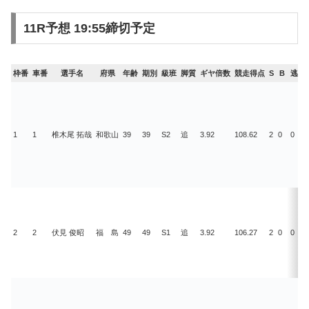
11R予想 19:55締切予定
枠番
車番
選手名
府県
年齢
期別
級班
脚質
ギヤ倍数
競走得点
S
B
逃
1
1
椎木尾 拓哉
和歌山
39
39
S2
追
3.92
108.62
2
0
0
0
2
2
伏見 俊昭
福 島
49
49
S1
追
3.92
106.27
2
0
0
1