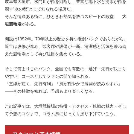
岐阜県大垣市。水門川が街を縦断し、豊富な地下水と湧水が街を
潤す“水の都”として知られる場所だ。
そんな情緒ある街に、ひときわ熱気を放つスピードの殿堂――
大
垣競輪場
がある。
開設は1952年。70年以上の歴史を持つ老舗バンクでありながら、
近年は改修が進み、観客席や設備が一新。清潔感と活気を兼ね備
えた競輪場として再び注目を集めている。
そして何よりこのバンク、全国でも有数の「逃げ・先行が決まり
やすい」コースとしてファンの間で知られる。
「直線が短く、先行有利」「風が穏やかで展開が読みやすい」
――その特徴を知れば、予想もより楽しくなる。
この記事では、大垣競輪場の特徴・アクセス・観戦の魅力・そし
て予想のコツまで、コラム風にじっくり掘り下げていこう。