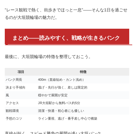
“レース観戦で熱く、街歩きでほっと一息”――そんな1日を過ごせ
るのが大垣競輪場の魅力だ。
まとめ――読みやすく、戦略が生きるバンク
最後に、大垣競輪場の特徴を整理しておこう。
項目
特徴
バンク周長
400m（直線短め・カント浅め）
決まり手傾向
逃げ・先行が強く、差しは限定的
風
穏やかで展開が安定
アクセス
JR大垣駅から無料バス約5分
観戦環境
清潔・快適・初心者にも優しい
予想のコツ
ライン重視、逃げ・番手差し中心で構築
直線が短く、スピード勝負の展開が多い大垣バンク。