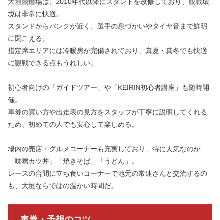
大垣競輪場は、2010年代以降にスタンドを改修しており、観戦環
境は非常に快適。
スタンドからバンクが近く、選手の息づかいやタイヤ音まで鮮明
に聞こえる。
指定席エリアには冷暖房が完備されており、真夏・真冬でも快適
に観戦できる点もうれしい。
初心者向けの「ガイドツアー」や「KEIRIN初心者講座」も随時開
催。
車券の買い方や出走表の見方をスタッフが丁寧に説明してくれる
ため、初めての人でも安心して楽しめる。
場内の売店・グルメコーナーも充実しており、特に人気なのが
「味噌カツ丼」「焼きそば」「うどん」。
レースの合間に立ち食いコーナーで地元の常連さんと交流するの
も、大垣ならではの温かい時間だ。
車券・予想のコツ